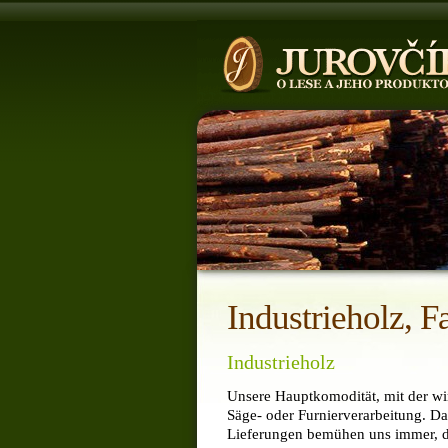
Industrieholz, F
Industrieholz
Unsere Hauptkomodität, mit der wir
Säge- oder Furnierverarbeitung. D
Lieferungen bemühen uns immer, d