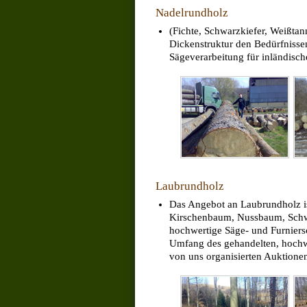
Nadelrundholz
(Fichte, Schwarzkiefer, Weißtann
Dickenstruktur den Bedürfnissen
Sägeverarbeitung für inländisc
Laubrundholz
Das Angebot an Laubrundholz ist
Kirschenbaum, Nussbaum, Schwa
hochwertige Säge- und Furniers
Umfang des gehandelten, hochwe
von uns organisierten Auktione