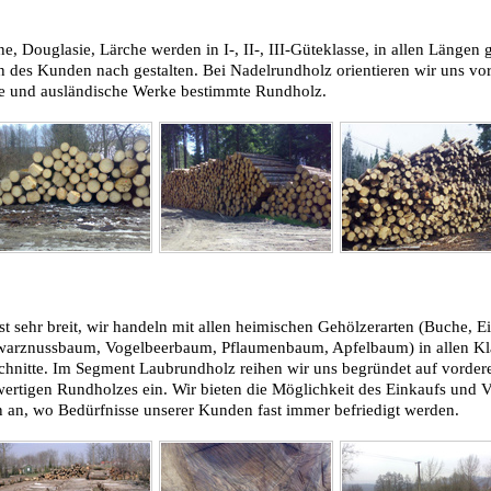
e, Douglasie, Lärche werden in I-, II-, III-Güteklasse, in allen Längen 
 des Kunden nach gestalten. Bei Nadelrundholz orientieren wir uns vor
he und ausländische Werke bestimmte Rundholz.
 sehr breit, wir handeln mit allen heimischen Gehölzerarten (Buche, E
rznussbaum, Vogelbeerbaum, Pflaumenbaum, Apfelbaum) in allen Klass
chnitte. Im Segment Laubrundholz reihen wir uns begründet auf vordere
rtigen Rundholzes ein. Wir bieten die Möglichkeit des Einkaufs und V
n an, wo Bedürfnisse unserer Kunden fast immer befriedigt werden.