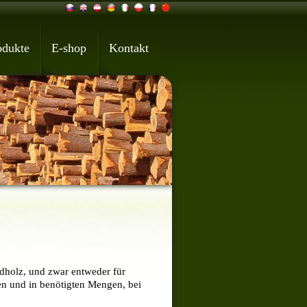
odukte
E-shop
Kontakt
ndholz, und zwar entweder für
en und in benötigten Mengen, bei