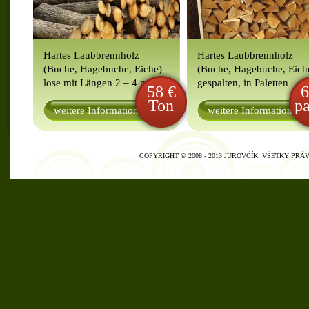
Hartes Laubbrennholz
Hartes Laubbrennholz
(Buche, Hagebuche, Eiche)
(Buche, Hagebuche, Eich
lose mit Längen 2 – 4 m
gespalten, in Paletten
58 €
6
Ton
pa
weitere Informationen
weitere Informationen
COPYRIGHT © 2008 - 2013 JUROVČÍK. VŠETKY PR