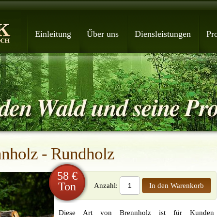
Einleitung
Űber uns
Diensleistungen
Pr
nnholz - Rundholz
58 €
Ton
Anzahl:
Diese Art von Brennholz ist für Kunden