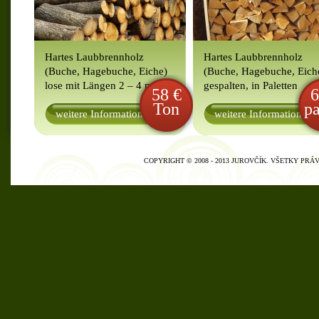
Hartes Laubbrennholz
Hartes Laubbrennholz
(Buche, Hagebuche, Eiche)
(Buche, Hagebuche, Eich
lose mit Längen 2 – 4 m
gespalten, in Paletten
58 €
6
Ton
pa
weitere Informationen
weitere Informationen
COPYRIGHT © 2008 - 2013 JUROVČÍK. VŠETKY PR