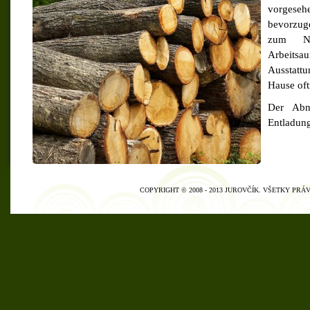
vorgesehe
bevorzuge
zum Na
Arbeits
Ausstattu
Hause oft
Der Abn
Entladung
COPYRIGHT © 2008 - 2013 JUROVČÍK. VŠETKY PR