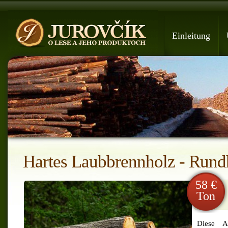
Einleitung
Hartes Laubbrennholz - Rund
58 €
Ton
Diese A